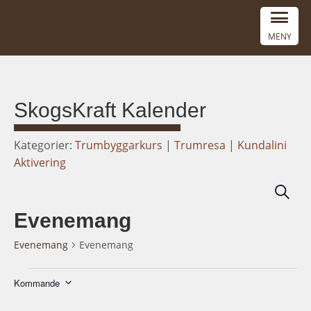
MENY
SkogsKraft Kalender
Kategorier:
Trumbyggarkurs
|
Trumresa
|
Kundalini
Aktivering
Eve
Söknin
Sear
Evenemang
and
View
Evenemang
Evenemang
Navi
Evenemang
Kommande
Välj