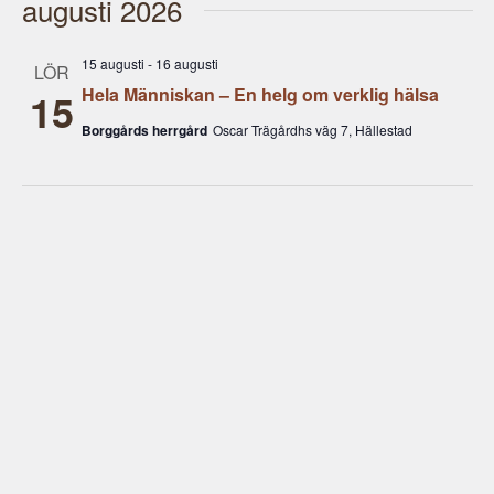
augusti 2026
datum.
15 augusti
-
16 augusti
LÖR
Hela Människan – En helg om verklig hälsa
15
Borggårds herrgård
Oscar Trägårdhs väg 7, Hällestad