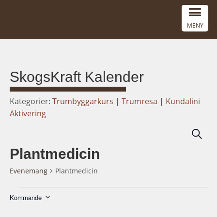
MENY
SkogsKraft Kalender
Kategorier:
Trumbyggarkurs
|
Trumresa
|
Kundalini
Aktivering
Eve
Söknin
Sear
Plantmedicin
and
View
Evenemang
Plantmedicin
Navi
Evenemang
Kommande
Välj