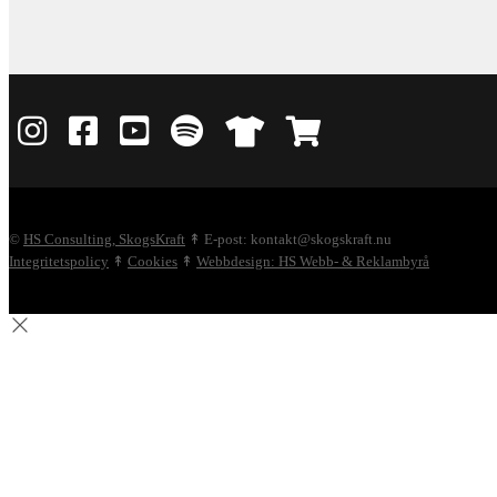
©
HS Consulting, SkogsKraft
↟ E-post: kontakt@skogskraft.nu
Integritetspolicy
↟
Cookies
↟
Webbdesign: HS Webb- & Reklambyrå