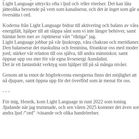
Light Language uttrycks ofta i ljud och /eller rörelser. Det kan låta
jätteolika beroende på vem som kanaliserar, och det är inget som går a
översätta i ord.
Koderna från Light Language bidrar till aktivering och balans av våra
energifält, hjälper till att släppa sånt som vi inte längre behöver, samt
hämtar hem mer av /optimerar vårt "riktiga" jag.
Light Language jobbar på vår ljuskropp, våra chakran och meridianer
Den balanserar det maskulina och feminina, förankrar oss med moder
jord, stärker vår relation till oss själva, till andra människor, samt
öppnar upp oss mer för vår egna livsenergi /kundalini.
Det är ett fantastiskt verktyg som hjälper till på så många nivåer.
Genom att ta emot de högfrekventa energierna finns det möjlighet att
nå djupare, samt öppna upp för det överflöd som är menat för oss.
- - -
För mig, Henrik, kom Light Language in runt 2022 som toning
/ljudande när jag trummade, och sen våren 2025 kommer det även so
andra ljud /"ord" /väsande och olika handrörelser.