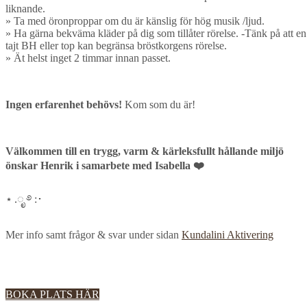
liknande.
» Ta med öronproppar om du är känslig för hög musik /ljud.
» Ha gärna bekväma kläder på dig som tillåter rörelse. -Tänk på att en
tajt BH eller top kan begränsa bröstkorgens rörelse.
» Ät helst inget 2 timmar innan passet.
Ingen erfarenhet behövs!
Kom som du är!
Välkommen till en trygg, varm & kärleksfullt hållande miljö
önskar Henrik i samarbete med Isabella ❤️
⋆ .ೃ ࿔ :･
Mer info samt frågor & svar under sidan
Kundalini Aktivering
BOKA PLATS HÄR