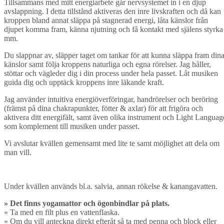
Tillsammans med mitt energiarbete går nervsystemet in i en djup
avslappning. I detta tillstånd aktiveras den inre livskraften och då kan
kroppen bland annat släppa på stagnerad energi, låta känslor från
djupet komma fram, känna njutning och få kontakt med själens styrka
mm.
Du slappnar av, släpper taget om tankar för att kunna släppa fram din
känslor samt följa kroppens naturliga och egna rörelser. Jag håller,
stöttar och vägleder dig i din process under hela passet. Låt musiken
guida dig och upptäck kroppens inre läkande kraft.
Jag använder intuitiva energiöverföringar, handrörelser och beröring
(främst på dina chakrapunkter, fötter & axlar) för att frigöra och
aktivera ditt energifält, samt även olika instrument och Light Languag
som komplement till musiken under passet.
Vi avslutar kvällen gemensamt med lite te samt möjlighet att dela om
man vill.
Under kvällen används bl.a. salvia, annan rökelse & kanangavatten.
» Det finns yogamattor och ögonbindlar på plats.
» Ta med en filt plus en vattenflaska.
» Om du vill anteckna direkt efteråt så ta med penna och block eller