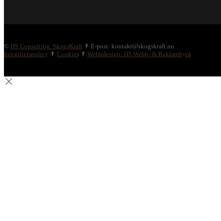
©
HS Consulting, SkogsKraft
↟ E-post: kontakt@skogskraft.nu
Integritetspolicy
↟
Cookies
↟
Webbdesign: HS Webb- & Reklambyrå