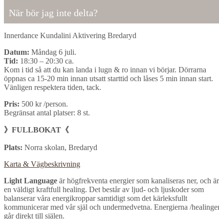
När bör jag inte delta?
Innerdance Kundalini Aktivering Bredaryd
Datum:
Måndag 6 juli.
Tid:
18:30 – 20:30 ca.
Kom i tid så att du kan landa i lugn & ro innan vi börjar. Dörrarna
öppnas ca 15-20 min innan utsatt starttid och låses 5 min innan start.
Vänligen respektera tiden, tack.
Pris:
500 kr /person.
Begränsat antal platser: 8 st.
》FULLBOKAT《
Plats:
Norra skolan, Bredaryd
Karta & Vägbeskrivning
Light Language
är högfrekventa energier som kanaliseras ner, och är
en väldigt kraftfull healing. Det består av ljud- och ljuskoder som
balanserar våra energikroppar samtidigt som det kärleksfullt
kommunicerar med vår själ och undermedvetna. Energierna /healinge
går direkt till själen.