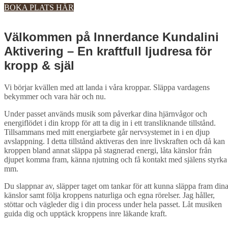
BOKA PLATS HÄR
Välkommen på Innerdance Kundalini
Aktivering​ – En kraftfull ljudresa för
kropp & själ
Vi börjar kvällen med att landa i våra kroppar. Släppa vardagens
bekymmer och vara här och nu.
Under passet används musik som påverkar dina hjärnvågor och
energiflödet i din kropp för att ta dig in i ett transliknande tillstånd.
Tillsammans med mitt energiarbete går nervsystemet in i en djup
avslappning. I detta tillstånd aktiveras den inre livskraften och då kan
kroppen bland annat släppa på stagnerad energi, låta känslor från
djupet komma fram, känna njutning och få kontakt med själens styrka
mm.
Du slappnar av, släpper taget om tankar för att kunna släppa fram din
känslor samt följa kroppens naturliga och egna rörelser. Jag håller,
stöttar och vägleder dig i din process under hela passet. Låt musiken
guida dig och upptäck kroppens inre läkande kraft.