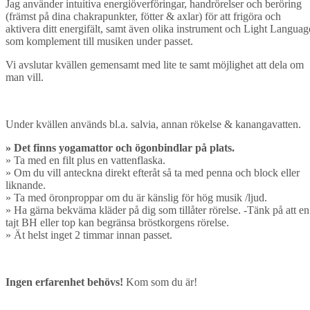
Jag använder intuitiva energiöverföringar, handrörelser och beröring
(främst på dina chakrapunkter, fötter & axlar) för att frigöra och
aktivera ditt energifält, samt även olika instrument och Light Languag
som komplement till musiken under passet.
Vi avslutar kvällen gemensamt med lite te samt möjlighet att dela om
man vill.
Under kvällen används bl.a. salvia, annan rökelse & kanangavatten.
» Det finns yogamattor och ögonbindlar på plats.
» Ta med en filt plus en vattenflaska.
» Om du vill anteckna direkt efteråt så ta med penna och block eller
liknande.
» Ta med öronproppar om du är känslig för hög musik /ljud.
» Ha gärna bekväma kläder på dig som tillåter rörelse. -Tänk på att en
tajt BH eller top kan begränsa bröstkorgens rörelse.
» Ät helst inget 2 timmar innan passet.
Ingen erfarenhet behövs!
Kom som du är!