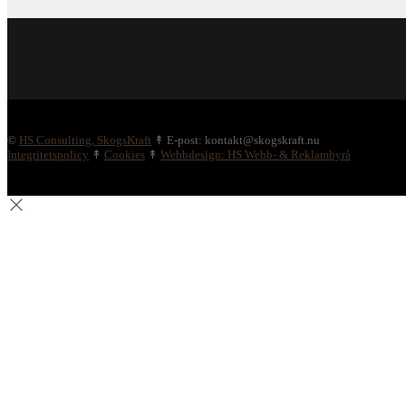
©
HS Consulting, SkogsKraft
↟ E-post: kontakt@skogskraft.nu
Integritetspolicy
↟
Cookies
↟
Webbdesign: HS Webb- & Reklambyrå