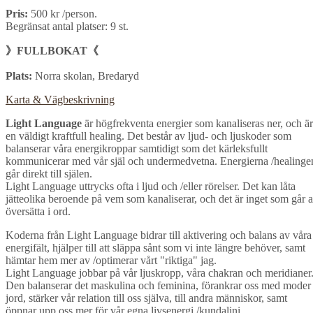
Pris:
500 kr /person.
Begränsat antal platser: 9 st.
》FULLBOKAT《
Plats:
Norra skolan, Bredaryd
Karta & Vägbeskrivning
Light Language
är högfrekventa energier som kanaliseras ner, och är
en väldigt kraftfull healing. Det består av ljud- och ljuskoder som
balanserar våra energikroppar samtidigt som det kärleksfullt
kommunicerar med vår själ och undermedvetna. Energierna /healinge
går direkt till själen.
Light Language uttrycks ofta i ljud och /eller rörelser. Det kan låta
jätteolika beroende på vem som kanaliserar, och det är inget som går a
översätta i ord.
Koderna från Light Language bidrar till aktivering och balans av våra
energifält, hjälper till att släppa sånt som vi inte längre behöver, samt
hämtar hem mer av /optimerar vårt "riktiga" jag.
Light Language jobbar på vår ljuskropp, våra chakran och meridianer
Den balanserar det maskulina och feminina, förankrar oss med moder
jord, stärker vår relation till oss själva, till andra människor, samt
öppnar upp oss mer för vår egna livsenergi /kundalini.