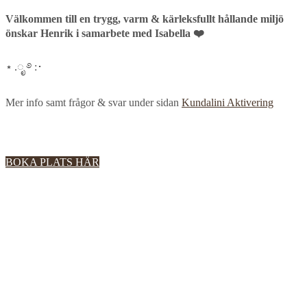
Välkommen till en trygg, varm & kärleksfullt hållande miljö
önskar Henrik i samarbete med Isabella ❤️
⋆ .ೃ ࿔ :･
Mer info samt frågor & svar under sidan
Kundalini Aktivering
BOKA PLATS HÄR