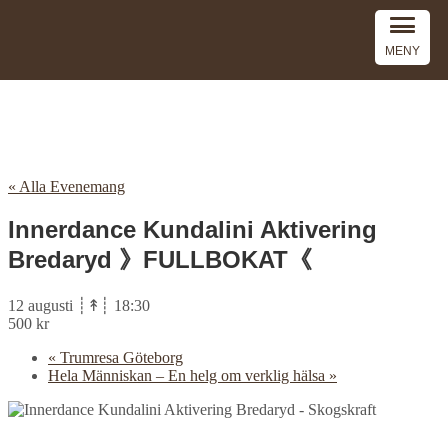
MENY
« Alla Evenemang
Innerdance Kundalini Aktivering
Bredaryd 》FULLBOKAT《
12 augusti ┊↟┊ 18:30
500 kr
«
Trumresa Göteborg
Hela Människan – En helg om verklig hälsa
»