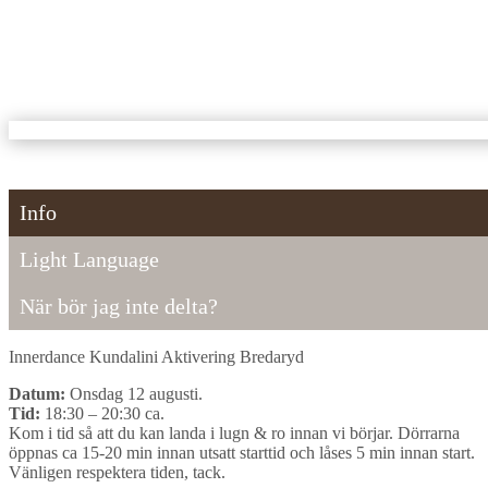
Info
Light Language
När bör jag inte delta?
Innerdance Kundalini Aktivering Bredaryd
Datum:
Onsdag 12 augusti.
Tid:
18:30 – 20:30 ca.
Kom i tid så att du kan landa i lugn & ro innan vi börjar. Dörrarna
öppnas ca 15-20 min innan utsatt starttid och låses 5 min innan start.
Vänligen respektera tiden, tack.