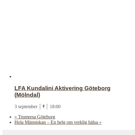
LFA Kundalini Aktivering Göteborg
(Mölndal)
3 september ┊↟┊ 18:00
«
Trumresa Göteborg
Hela Människan – En helg om verklig hälsa
»