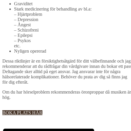
Graviditet
Stark medicinering för behandling av bl.a:
– Hjärtproblem
– Depression
– Ångest
– Schizofreni
– Epilepsi
– Psykos
etc.
Nyligen opererad
Dessa riktlinjer är en försiktighetsåtgärd för ditt välbefinnande och jag
rekommenderar att du rådfrågar din vårdgivare innan du bokar ett pas
Deltagande sker alltid på eget ansvar. Jag ansvarar inte för några
hälsorelaterade komplikationer. Behöver du prata av dig så finns jag
för dig efteråt.
Om du har hörselproblem rekommenderas öronproppar då musiken är
hög.
BOKA PLATS HÄR