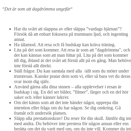
“
Det är som att dagdrömma ungefär
“
Har du svårt att slappna av eller släppa ”vardags hjärnan”?
Försök då att enbart fokusera på trummans ljud, och ingenting
annat.
Ha tålamod. Att resa och få budskap kan kräva träning.
Lita på det som kommer. Att resa är som att "dagdrömma", och
det kan kännas som att man hittar på. Lita på det som kommer
till dig, ibland är det svårt att förstå allt på en gång. Man behöv
inte förstå allt direkt.
Ställ frågor. Du kan samtala med alla /allt som du möter under
trumresan. Kanske pratar dem som vi, eller så bara vet du deras
svar inom dig själv.
Använd gärna alla dina sinnen – alla upplevelser i resan är
budskap i sig. En del ser bilder, ”filmer”, färger och en del hör
saker och /eller känner lukt/er.
Om det känns som att det inte händer något, upprepa din
intention eller fråga om du har någon. Se dig omkring. Gå
framåt och undersök platsen.
Släpp alla prestationskrav! Du reser för din skull. Jämför dig int
med andra. Du behöver inte prestera för någon annan eller ens
berätta om det du varit med om, om du inte vill. Kommer du int