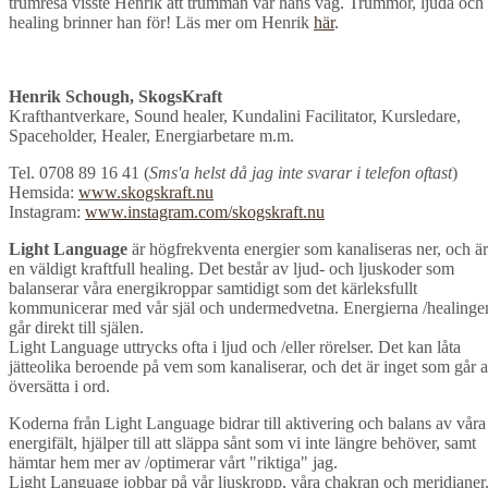
trumresa visste Henrik att trumman var hans väg. Trummor, ljuda och
healing brinner han för! Läs mer om Henrik
här
.
Henrik Schough, SkogsKraft
Krafthantverkare, Sound healer,
Kundalini Facilitator, Kursledare,
Spaceholder, Healer, Energiarbetare m.m.
Tel. 0708 89 16 41 (
Sms'a helst då jag inte svarar i telefon oftast
)
Hemsida:
www.skogskraft.nu
Instagram:
www.instagram.com/skogskraft.nu
Light Language
är högfrekventa energier som kanaliseras ner, och är
en väldigt kraftfull healing. Det består av ljud- och ljuskoder som
balanserar våra energikroppar samtidigt som det kärleksfullt
kommunicerar med vår själ och undermedvetna. Energierna /healinge
går direkt till själen.
Light Language uttrycks ofta i ljud och /eller rörelser. Det kan låta
jätteolika beroende på vem som kanaliserar, och det är inget som går a
översätta i ord.
Koderna från Light Language bidrar till aktivering och balans av våra
energifält, hjälper till att släppa sånt som vi inte längre behöver, samt
hämtar hem mer av /optimerar vårt "riktiga" jag.
Light Language jobbar på vår ljuskropp, våra chakran och meridianer