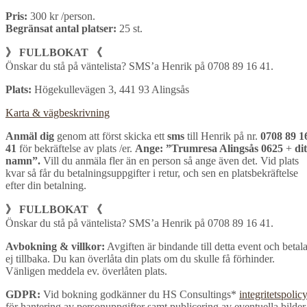
Pris:
300 kr /person.
Begränsat antal platser:
25 st.
》 FULLBOKAT 《
Önskar du stå på väntelista? SMS’a Henrik på 0708 89 16 41.
Plats:
Högekullevägen 3, 441 93 Alingsås
Karta & vägbeskrivning
Anmäl dig
genom att först skicka ett
sms
till Henrik på nr.
0708 89 1
41
för bekräftelse av plats /er.
Ange: ”Trumresa Alingsås 0625
+
dit
namn”.
Vill du anmäla fler än en person så ange även det. Vid plats
kvar så får du betalningsuppgifter i retur, och sen en platsbekräftelse
efter din betalning.
》 FULLBOKAT 《
Önskar du stå på väntelista? SMS’a Henrik på 0708 89 16 41.
Avbokning & villkor:
Avgiften är bindande till detta event och betal
ej tillbaka. Du kan överlåta din plats om du skulle få förhinder.
Vänligen meddela ev. överlåten plats.
GDPR:
Vid bokning godkänner du HS Consultings*
integritetspolic
för hantering av personuppgifter samt publicering av eventuella bilder