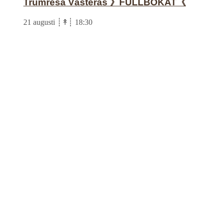
Trumresa Västerås 》FULLBOKAT《
21 augusti ┊↟┊ 18:30