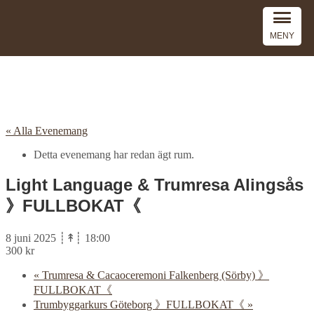
MENY
« Alla Evenemang
Detta evenemang har redan ägt rum.
Light Language & Trumresa Alingsås
》FULLBOKAT《
8 juni 2025 ┊↟┊ 18:00
300 kr
«
Trumresa & Cacaoceremoni Falkenberg (Sörby) 》
FULLBOKAT《
Trumbyggarkurs Göteborg 》FULLBOKAT《
»