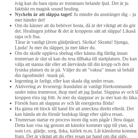
iväg kan du bara njuta av trummans helande ljud. Det är ju
faktiskt en magisk sound healing.
Nyckeln är att släppa taget!
Ju mindre du anstränger dig – ju
mer händer det!
Om du känner att du behöver hosta, då är det viktigt att du gör
det. Healingen jobbar & det är kroppens sätt att släppa! Likaså
rapa och fisa.
Tårar är vanligt (även glädjetårar). Skrika! Skratta! Sjunga,
Ljuda! Ju mer du släpper, ju mer läker du.
Om du skulle uppleva obehag eller känna dig färdig innan
trumresan är slut så kan du resa tillbaka till startplatsen. Du kan
välja att stanna där eller att återvända till din kropp och den
fysiska platsen du är på. Väljer du att "vakna" innan så behåll
din ögonbindel /mask på.
Ingenting är farligt, eller kan skada dig under resan.
Aktivering av livsenergi /kundalini är vanligt förekommande
under mina trumresor, ihop med att jag ljudar. Slappna av och lå
kroppen röra sig fritt. Ju mer du slappnar av ju mer kan du läka.
Försök bara att slappna av och låt energierna flöda!
Ha gärna ett block till hand för att anteckna direkt efteråt. Det
kan hända att du förstår budskap långt efter själva resan.
Trumresan startar en process inom dig som pågår i flera dagar.
Detta kan visa sig genom att känslor kommer upp till ytan, så
som t.ex. glädje, sorg, ilska, kärlek m.m. Låt känslorna komma
fram. Det är viktigt att du efter resan tar hand om dig själv,