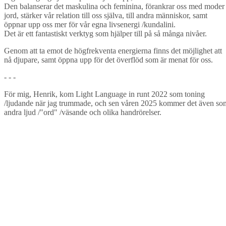
Den balanserar det maskulina och feminina, förankrar oss med moder
jord, stärker vår relation till oss själva, till andra människor, samt
öppnar upp oss mer för vår egna livsenergi /kundalini.
Det är ett fantastiskt verktyg som hjälper till på så många nivåer.
Genom att ta emot de högfrekventa energierna finns det möjlighet att
nå djupare, samt öppna upp för det överflöd som är menat för oss.
- - -
För mig, Henrik, kom Light Language in runt 2022 som toning
/ljudande när jag trummade, och sen våren 2025 kommer det även so
andra ljud /"ord" /väsande och olika handrörelser.