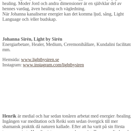
healing. Moder Jord och andra dimensioner är en självklar del av
hennes vardag, även healing och vägledning.
När Johanna kanaliserar energier kan det komma ljud, sång, Light
Language och /eller budskap.
Johanna Sirén, Light by Sirén
Energiarbetare, Healer, Medium, Ceremonihållare, Kundalini facilitat
mm.
Hemsida:
www.lightbysiren.se
Instagram:
www.instagram.com/lightbysiren
Henrik
är medial och har sedan tonåren arbetat med energier /healing
Ingången var meditation och Reiki som sedan övergick till mer
shamansk praktik då naturen kallade. Efter att ha varit på sin första