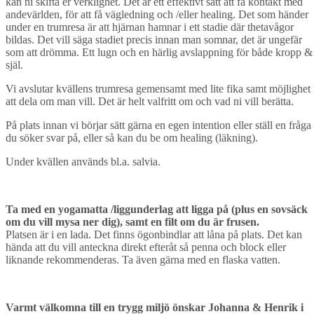
kan ni skifta er verklighet. Det är ett effektivt sätt att få kontakt med
andevärlden, för att få vägledning och /eller healing. Det som händer
under en trumresa är att hjärnan hamnar i ett stadie där thetavågor
bildas. Det vill säga stadiet precis innan man somnar, det är ungefär
som att drömma. Ett lugn och en härlig avslappning för både kropp &
själ.
Vi avslutar kvällens trumresa gemensamt med lite fika samt möjlighet
att dela om man vill. Det är helt valfritt om och vad ni vill berätta.
På plats innan vi börjar sätt gärna en egen intention eller ställ en fråga
du söker svar på, eller så kan du be om healing (läkning).
Under kvällen används bl.a. salvia.
Ta med en yogamatta /liggunderlag att ligga på (plus en sovsäck
om du vill mysa ner dig), samt en filt om du är frusen.
Platsen är i en lada. Det finns ögonbindlar att låna på plats. Det kan
hända att du vill anteckna direkt efteråt så penna och block eller
liknande rekommenderas. Ta även gärna med en flaska vatten.
Varmt välkomna till en trygg miljö önskar Johanna & Henrik i