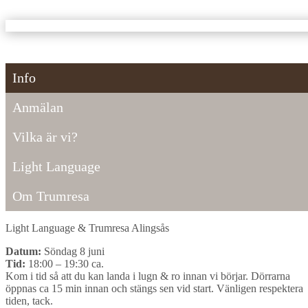
Info
Anmälan
Vilka är vi?
Light Language
Om Trumresa
Light Language & Trumresa Alingsås
Datum:
Söndag 8 juni
Tid:
18:00 – 19:30 ca.
Kom i tid så att du kan landa i lugn & ro innan vi börjar. Dörrarna
öppnas ca 15 min innan och stängs sen vid start. Vänligen respektera
tiden, tack.