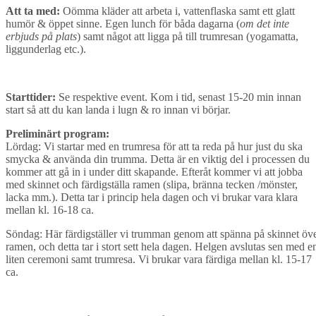
Att ta med:
Oömma kläder att arbeta i, vattenflaska samt ett glatt
humör & öppet sinne. Egen lunch för båda dagarna (
om det inte
erbjuds på plats
) samt något att ligga på till trumresan (yogamatta,
liggunderlag etc.).
Starttider:
Se respektive event. Kom i tid, senast 15-20 min innan
start så att du kan landa i lugn & ro innan vi börjar.
Preliminärt program:
Lördag: Vi startar med en trumresa för att ta reda på hur just du ska
smycka & använda din trumma. Detta är en viktig del i processen du
kommer att gå in i under ditt skapande. Efteråt kommer vi att jobba
med skinnet och färdigställa ramen (slipa, bränna tecken /mönster,
lacka mm.). Detta tar i princip hela dagen och vi brukar vara klara
mellan kl. 16-18 ca.
Söndag: Här färdigställer vi trumman genom att spänna på skinnet öv
ramen, och detta tar i stort sett hela dagen. Helgen avslutas sen med e
liten ceremoni samt trumresa. Vi brukar vara färdiga mellan kl. 15-17
ca.