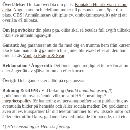
Överlåtelse:
Du kan överlåta din plats.
Kontakta Henrik via sms om
detta
. Ange namn och telefonnummer till personen som köper din
plats. OBS! Anmälningsavgift (plus ev. ombokningsavgift) går ej att
överlåta /få tillbaka.
Om jag avbokar
din plats pga. olika skäl så betalas full avgift tillbak
inklusive anmälningsavgift.
Garanti:
Jag garanterar att du får med dig en trumma hem från kursen
Dock kan man aldrig garantera hur ljudet blir exakt efter att den har
torkat. Läs
Vanliga Frågor & Svar
Reklamation / Ångerrätt:
Det finns ingen möjlighet till reklamation
eller ångerrätt av själva trumman efter kursen.
Övrigt:
Deltagande sker alltid på eget ansvar.
Bokning & GDPR:
Vid bokning (
betald anmälningsavgift
)
godkänner du ovanstående villkor samt HS Consultings*
integritetspolicy
för hantering av personuppgifter samt publicering av
eventuella bilder på hemsida och /eller sociala medier. Du godkänner
även att ev. kurspartner får ditt telefonnummer för ev. utskick inför oc
/eller efter utförd kurs, gällande t.ex. erbjudande för boende, mat etc.
*)
HS Consulting är Henriks företag.