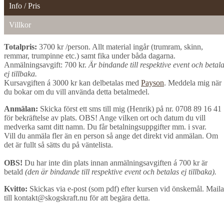
Info / Pris
Villkor
Totalpris:
3700 kr /person. Allt material ingår (trumram, skinn,
remmar, trumpinne etc.) samt fika under båda dagarna.
Anmälningsavgift: 700 kr.
Är bindande till respektive event och betal
ej tillbaka.
Kursavgiften á 3000 kr kan delbetalas med
Payson
. Meddela mig när
du bokar om du vill använda detta betalmedel.
Anmälan:
Skicka först ett sms till mig (Henrik) på nr. 0708 89 16 41
för bekräftelse av plats. OBS! Ange vilken ort och datum du vill
medverka samt ditt namn. Du får betalningsuppgifter mm. i svar.
Vill du anmäla fler än en person så ange det direkt vid anmälan. Om
det är fullt så sätts du på väntelista.
OBS!
Du har inte din plats innan anmälningsavgiften á 700 kr är
betald
(den är bindande till respektive event och betalas ej tillbaka).
Kvitto:
Skickas via e-post (som pdf) efter kursen vid önskemål. Maila
till kontakt@skogskraft.nu för att begära detta.