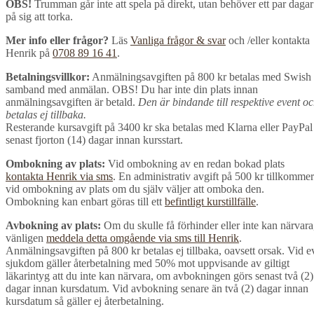
OBS!
Trumman går inte att spela på direkt, utan behöver ett par dagar
på sig att torka.
Mer info eller frågor?
Läs
Vanliga frågor & svar
och /eller kontakta
Henrik på
0708 89 16 41
.
Betalningsvillkor:
Anmälningsavgiften på 800 kr betalas med Swish 
samband med anmälan. OBS! Du har inte din plats innan
anmälningsavgiften är betald.
Den är bindande till respektive event o
betalas ej tillbaka.
Resterande kursavgift på 3400 kr ska betalas med Klarna eller PayPal
senast fjorton (14) dagar innan kursstart.
Ombokning av plats:
Vid ombokning av en redan bokad plats
kontakta Henrik via sms
. En administrativ avgift på 500 kr tillkommer
vid ombokning av plats om du själv väljer att omboka den.
Ombokning kan enbart göras till ett
befintligt kurstillfälle
.
Avbokning av plats:
Om du skulle få förhinder eller inte kan närvara
vänligen
meddela detta omgående via sms till Henrik
.
Anmälningsavgiften på 800 kr betalas ej tillbaka, oavsett orsak. Vid e
sjukdom gäller återbetalning med 50% mot uppvisande av giltigt
läkarintyg att du inte kan närvara, om avbokningen görs senast två (2)
dagar innan kursdatum. Vid avbokning senare än två (2) dagar innan
kursdatum så gäller ej återbetalning.