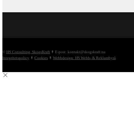
©
HS Consulting, SkogsKraft
↟ E-post: kontakt@skogskraft.nu
Integritetspolicy
↟
Cookies
↟
Webbdesign: HS Webb- & Reklambyrå