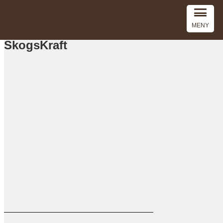
MENY
SkogsKraft