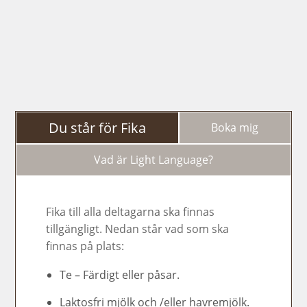
Du står för Fika
Boka mig
Vad är Light Language?
Fika till alla deltagarna ska finnas
tillgängligt. Nedan står vad som ska
finnas på plats:
Te – Färdigt eller påsar.
Laktosfri mjölk och /eller havremjölk.