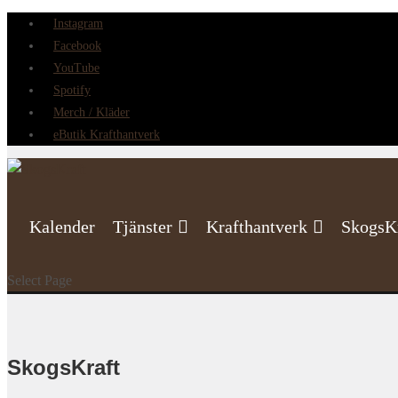
Instagram
Facebook
YouTube
Spotify
Merch / Kläder
eButik Krafthantverk
Kalender
Tjänster
Krafthantverk
SkogsK
Select Page
SkogsKraft