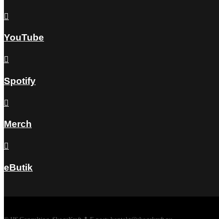

YouTube

Spotify

Merch

eButik