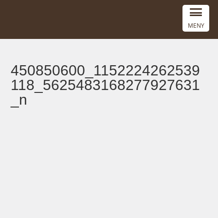
MENY
450850600_1152224262539
118_5625483168277927631
_n