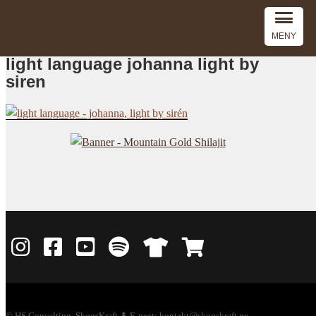
MENY
light language johanna light by
siren
©
HS Consulting, SkogsKraft
↟ E-post: kontakt@skogskraft.nu