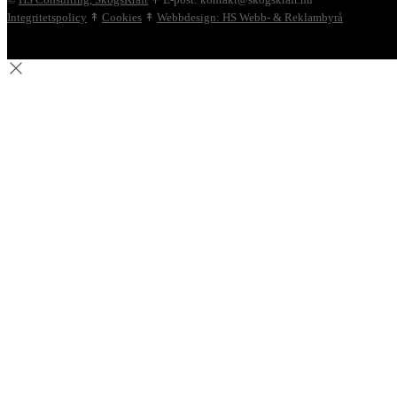
Integritetspolicy
↟
Cookies
↟
Webbdesign: HS Webb- & Reklambyrå