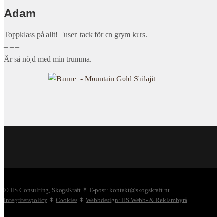
Adam
Toppklass på allt! Tusen tack för en grym kurs.
– – –
Är så nöjd med min trumma.
©
HS Consulting, SkogsKraft
↟ E-post: kontakt@skogskraft.nu
Integritetspolicy
↟
Cookies
↟
Webbdesign: HS Webb- & Reklambyrå