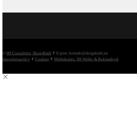
©
HS Consulting, SkogsKraft
↟ E-post: kontakt@skogskraft.nu
Integritetspolicy
↟
Cookies
↟
Webbdesign: HS Webb- & Reklambyrå