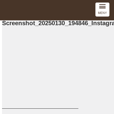
MENY
Screenshot_20250130_194846_Instagr