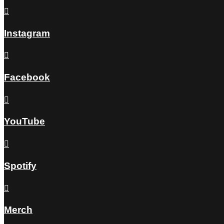

Instagram

Facebook

YouTube

Spotify

Merch