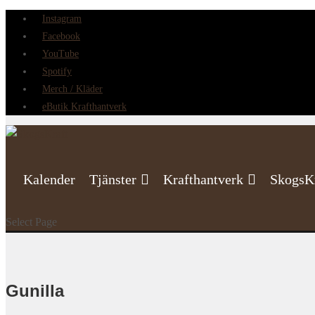
Instagram
Facebook
YouTube
Spotify
Merch / Kläder
eButik Krafthantverk
Kalender
Tjänster
Krafthantverk
SkogsK
Select Page
Gunilla