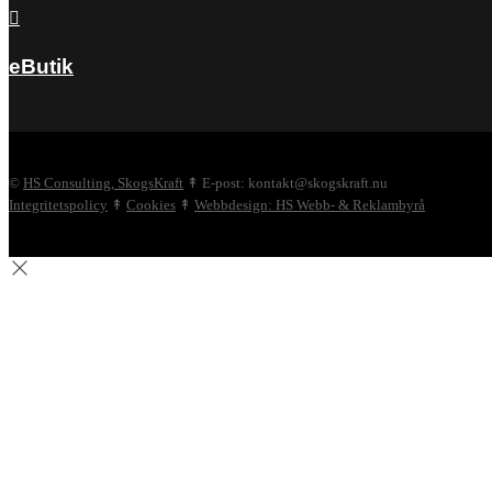

eButik
©
HS Consulting, SkogsKraft
↟ E-post: kontakt@skogskraft.nu
Integritetspolicy
↟
Cookies
↟
Webbdesign: HS Webb- & Reklambyrå