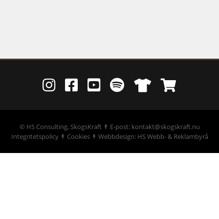
©
HS Consulting, SkogsKraft
↟ E-post: kontakt@skogskraft.nu
Integritetspolicy
↟
Cookies
↟
Webbdesign: HS Webb- & Reklambyrå