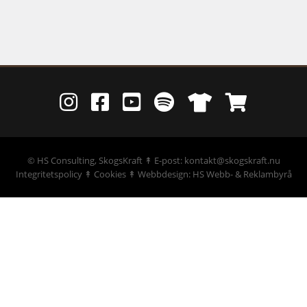
©
HS Consulting, SkogsKraft
↟ E-post: kontakt@skogskraft.nu
Integritetspolicy
↟
Cookies
↟
Webbdesign: HS Webb- & Reklambyrå