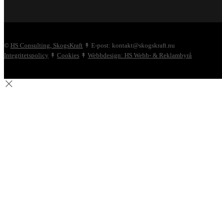
©
HS Consulting, SkogsKraft
↟ E-post: kontakt@skogskraft.nu
Integritetspolicy
↟
Cookies
↟
Webbdesign: HS Webb- & Reklambyrå