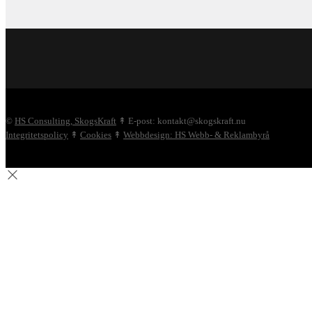
©
HS Consulting, SkogsKraft
↟ E-post: kontakt@skogskraft.nu
Integritetspolicy
↟
Cookies
↟
Webbdesign: HS Webb- & Reklambyrå