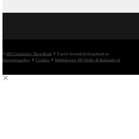
©
HS Consulting, SkogsKraft
↟ E-post: kontakt@skogskraft.nu
Integritetspolicy
↟
Cookies
↟
Webbdesign: HS Webb- & Reklambyrå