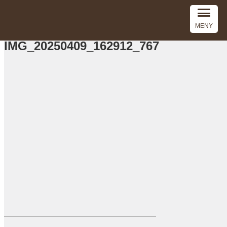
MENY
IMG_20250409_162912_767