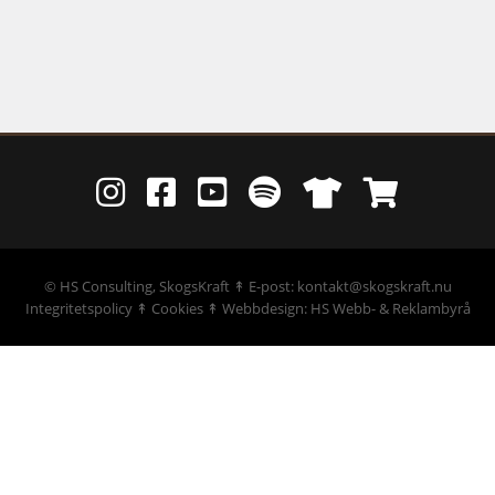
©
HS Consulting, SkogsKraft
↟ E-post: kontakt@skogskraft.nu
Integritetspolicy
↟
Cookies
↟
Webbdesign: HS Webb- & Reklambyrå