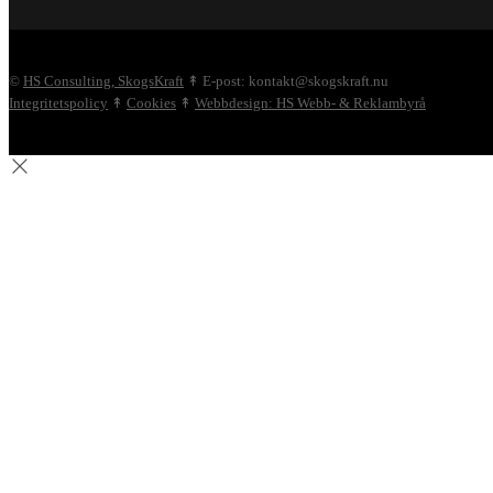
©
HS Consulting, SkogsKraft
↟ E-post: kontakt@skogskraft.nu
Integritetspolicy
↟
Cookies
↟
Webbdesign: HS Webb- & Reklambyrå