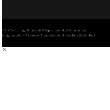
©
HS Consulting, SkogsKraft
↟ E-post: kontakt@skogskraft.nu
Integritetspolicy
↟
Cookies
↟
Webbdesign: HS Webb- & Reklambyrå