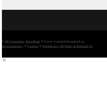
©
HS Consulting, SkogsKraft
↟ E-post: kontakt@skogskraft.nu
Integritetspolicy
↟
Cookies
↟
Webbdesign: HS Webb- & Reklambyrå