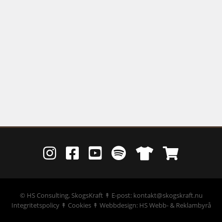
©
HS Consulting, SkogsKraft
↟ E-post: kontakt@skogskraft.nu
Integritetspolicy
↟
Cookies
↟
Webbdesign: HS Webb- & Reklambyrå