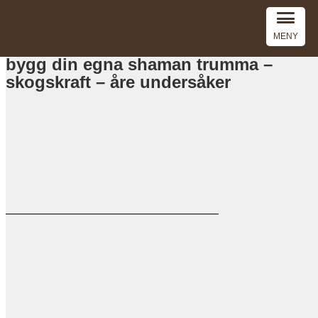
MENY
bygg din egna shaman trumma –
skogskraft – åre undersåker