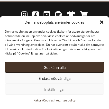
Denna webbplats använder cookies
Denna webbplatsen använder cookies (kakor) för att ge dig den bästa
©
HS Consulting, SkogsKraft
↟ E-post: kontakt@skogskraft.nu
optimerade onlineupplevelsen. Vissa cookies är nödvändiga för att
Integritetspolicy
↟
Cookies
↟
Webbdesign: HS Webb- & Reklambyrå
tjänsten ska fungera. Genom att klicka på "Godkänn alla" samtycker du
till vår användning av cookies. Du har även rätt att återkalla ditt samtycke
till cookies eller ändra dina Cookieinställningar när som helst genom att
klicka på "Cookies" längst ner på sidan.
Godkänn alla
Endast nödvändiga
Inställningar
Kakor /Cookies
Integritetspolicy