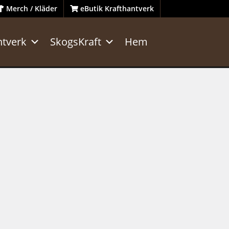
Merch / Kläder
eButik Krafthantverk
ntverk
SkogsKraft
Hem