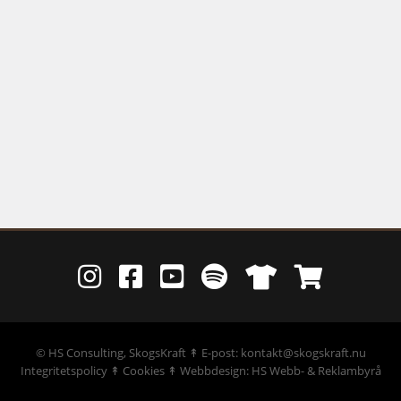
©
HS Consulting, SkogsKraft
↟ E-post: kontakt@skogskraft.nu
Integritetspolicy
↟
Cookies
↟
Webbdesign: HS Webb- & Reklambyrå