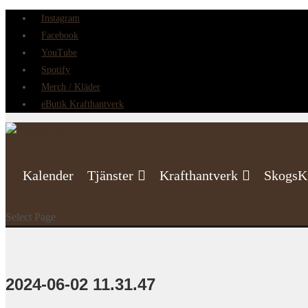
Instagram
Facebook
YouTube
Spotify
Merch / Kläder
eButik Krafthantverk
Kalender
Tjänster
Krafthantverk
SkogsK
Select Page
2024-06-02 11.31.47