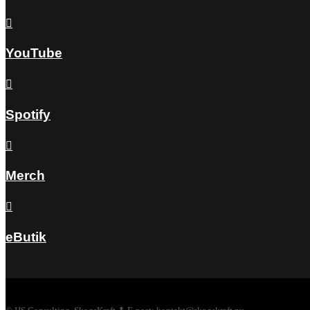

YouTube

Spotify

Merch

eButik