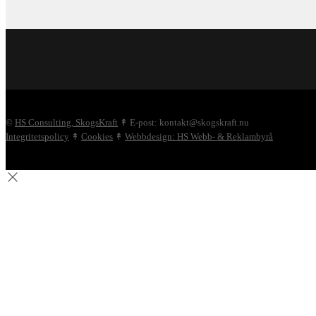
©
HS Consulting, SkogsKraft
↟ E-post: kontakt@skogskraft.nu
Integritetspolicy
↟
Cookies
↟
Webbdesign: HS Webb- & Reklambyrå