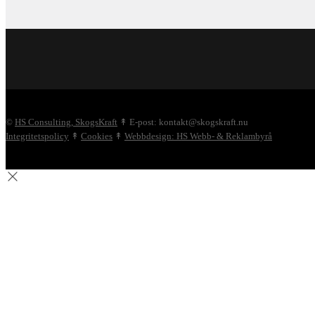
©
HS Consulting, SkogsKraft
↟ E-post: kontakt@skogskraft.nu
Integritetspolicy
↟
Cookies
↟
Webbdesign: HS Webb- & Reklambyrå