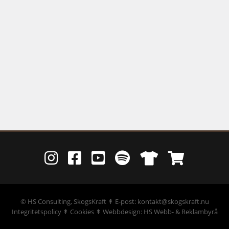
©
HS Consulting, SkogsKraft
↟ E-post: kontakt@skogskraft.nu
Integritetspolicy
↟
Cookies
↟
Webbdesign: HS Webb- & Reklambyrå