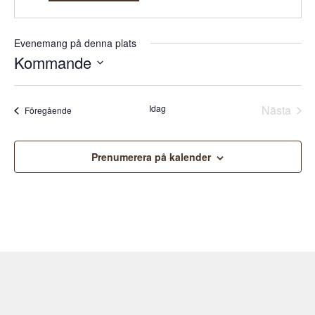
Evenemang på denna plats
Kommande
Välj
datum.
Idag
Nästa
Evenemang
Föregående
Evene
Prenumerera på kalender