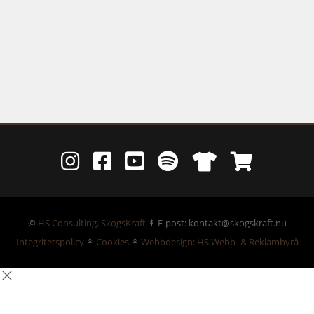
©
HS Consulting, SkogsKraft
↟ E-post: kontakt@skogskraft.nu
Integritetspolicy
↟
Cookies
↟
Webbdesign: HS Webb- & Reklambyrå