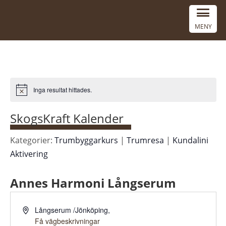
MENY
Inga resultat hittades.
Notice
SkogsKraft Kalender
Kategorier:
Trumbyggarkurs
|
Trumresa
|
Kundalini
Aktivering
Annes Harmoni Långserum
Adress
Långserum /Jönköping
,
Få vägbeskrivningar