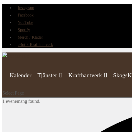
Instagram
Facebook
YouTube
Spotify
Merch / Kläder
eButik Krafthantverk
Kalender
Tjänster
Krafthantverk
SkogsK
Select Page
1 evenemang found.