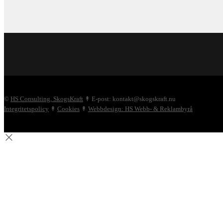
©
HS Consulting, SkogsKraft
↟ E-post: kontakt@skogskraft.nu
Integritetspolicy
↟
Cookies
↟
Webbdesign: HS Webb- & Reklambyrå