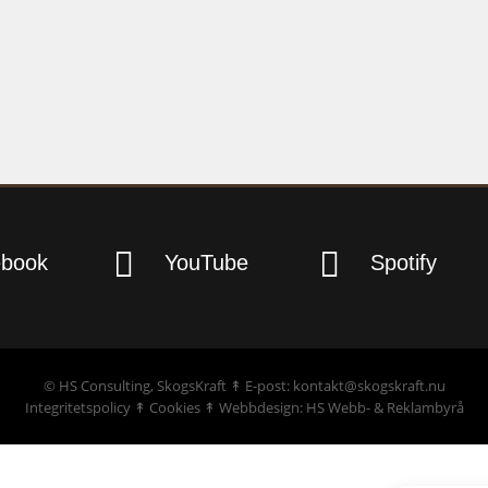


ebook
YouTube
Spotify
©
HS Consulting, SkogsKraft
↟ E-post: kontakt@skogskraft.nu
Integritetspolicy
↟
Cookies
↟
Webbdesign: HS Webb- & Reklambyrå