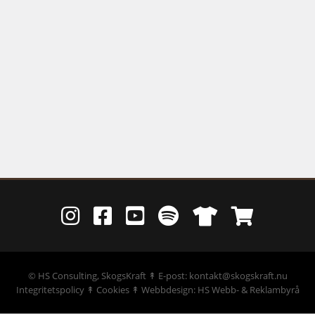
©
HS Consulting, SkogsKraft
↟ E-post: kontakt@skogskraft.nu
Integritetspolicy
↟
Cookies
↟
Webbdesign: HS Webb- & Reklambyrå