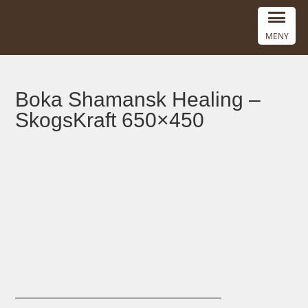
MENY
Boka Shamansk Healing –
SkogsKraft 650×450