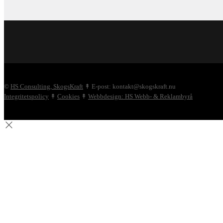
©
HS Consulting, SkogsKraft
↟ E-post: kontakt@skogskraft.nu
Integritetspolicy
↟
Cookies
↟
Webbdesign: HS Webb- & Reklambyrå