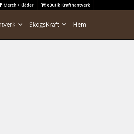
Merch / Kläder
eButik Krafthantverk
ntverk
SkogsKraft
Hem