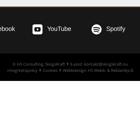


ebook
YouTube
Spotify
©
HS Consulting, SkogsKraft
↟ E-post: kontakt@skogskraft.nu
Integritetspolicy
↟
Cookies
↟
Webbdesign: HS Webb- & Reklambyrå